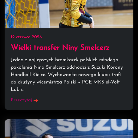
12 czerwca 2026
Wielki transfer Niny Smelcerz
Jedna z najlepszych bramkarek polskich młodego
pokolenia Nina Smelcerz odchodzi z Suzuki Korony
Handball Kielce. Wychowanka naszego klubu trafi
do drużyny wicemistrza Polski – PGE MKS el-Volt
Lubli…
Przeczytaj