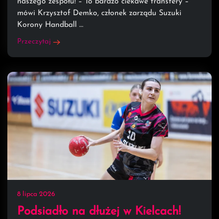
naszego zespołu! – To bardzo ciekawe transfery –
mówi Krzysztof Demko, członek zarządu Suzuki
Korony Handball …
Przeczytaj
8 lipca 2026
Podsiadło na dłużej w Kielcach!