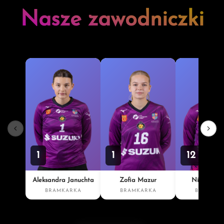
Nasze zawodniczki
1
1
12
Aleksandra Januchta
Zofia Mazur
Nina Smel
BRAMKARKA
BRAMKARKA
BRAMKAR