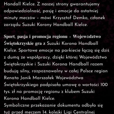
Handall Kielce. Z naszej strony gwarantujemy
odpowiedzialność, pasję i emocje do ostatniej
minuty meczów – mówi Krzysztof Demko, członek
zarządu Suzuki Korony Handball Kielce.
𝐒𝐩𝐨𝐫𝐭, 𝐩𝐚𝐬𝐣𝐚 𝐢 𝐩𝐫𝐨𝐦𝐨𝐜𝐣𝐚 𝐫𝐞𝐠𝐢𝐨𝐧𝐮 – 𝐖𝐨𝐣𝐞𝐰ó𝐝𝐳𝐭𝐰𝐨
Ś𝐰𝐢ę𝐭𝐨𝐤𝐫𝐳𝐲𝐬𝐤𝐢𝐞 𝐠𝐫𝐚 𝐳 Suzuki Korona Handball
Kielce. Sportowe emocje na parkiecie łączą się dziś
z dumą ze współpracy, dzięki której Województwo
Świętokrzyskie i Suzuki Korona Handball razem
budują silny, rozpoznawalny w całej Polsce region
Renata Janik Marszałek Województwa
Świętokrzyskiego podpisała umowę o wartości 100
tys. zł na promocję regionu z klubem Suzuki
Korona Handball Kielce.
Symboliczne przekazanie dokumentu odbyło się
tuż przed meczem 14. kolejki Ligi Centralnej