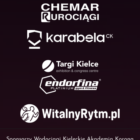
Sponsorzy Wodociągi Kieleckie Akademia Korona