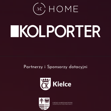
Partnerzy i Sponsorzy dotacyjni