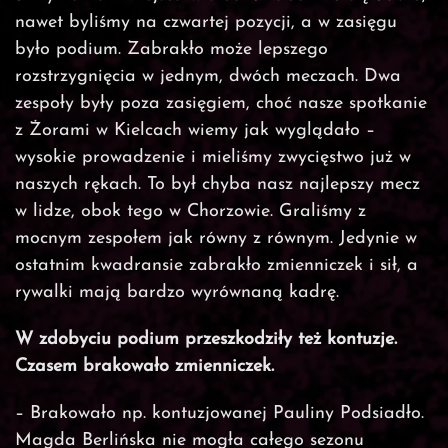
nawet byliśmy na czwartej pozycji, a w zasięgu
było podium. Zabrakło może lepszego
rozstrzygnięcia w jednym, dwóch meczach. Dwa
zespoły były poza zasięgiem, choć nasze spotkanie
z Żorami w Kielcach wiemy jak wyglądało –
wysokie prowadzenie i mieliśmy zwycięstwo już w
naszych rękach. To był chyba nasz najlepszy mecz
w lidze, obok tego w Chorzowie. Graliśmy z
mocnym zespołem jak równy z równym. Jedynie w
ostatnim kwadransie zabrakło zmienniczek i sił, a
rywalki mają bardzo wyrównaną kadrę.
W zdobyciu podium przeszkodziły też kontuzje.
Czasem brakowało zmienniczek.
– Brakowało np. kontuzjowanej Pauliny Podsiadło.
Magda Berlińska nie mogła całego sezonu