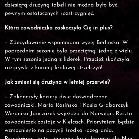
dziesiątą drużyną tabeli nie można było być
pewnym ostatecznych rozstrzygnięć.
Która zawodniczka zaskoczyła Cię in plus?
– Zdecydowanie wspomniana wyżej Berlińska. W
poprzednim sezonie była przeciętną, jedną z wielu.
W tym sezonie jedną z liderek. Przecież skończyła
rozgrywki z koroną królowej strzelczyń!
Jak zmieni się drużyna w letniej przerwie?
– Zakończyły kariery dwie doświadczone
zawodniczki: Marta Rosińska i Kasia Grabarczyk.
Weronika Janczarek wyjeżdża do Norwegii. Reszta
zawodniczek zostaje w Kielcach. Priorytetem będzie
wzmocnienie na pozycji środka rozegrania.
Przydałaby się też zmienniczka w bramce dla Niny