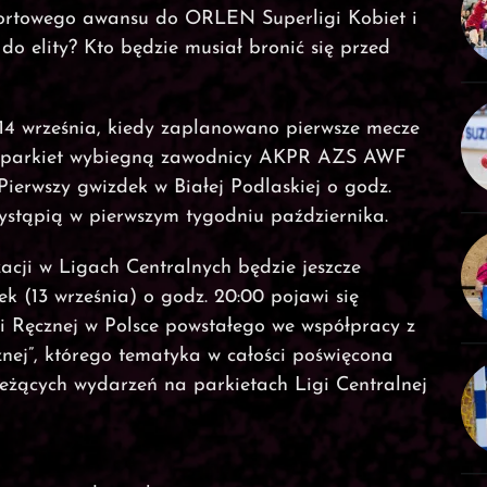
portowego awansu do ORLEN Superligi Kobiet i
 elity? Kto będzie musiał bronić się przed
14 września, kiedy zaplanowano pierwsze mecze
na parkiet wybiegną zawodnicy AKPR AZS AWF
ierwszy gwizdek w Białej Podlaskiej o godz.
zystąpią w pierwszym tygodniu października.
cji w Ligach Centralnych będzie jeszcze
tek (13 września) o godz. 20:00 pojawi się
 Ręcznej w Polsce powstałego we współpracy z
znej”, którego tematyka w całości poświęcona
eżących wydarzeń na parkietach Ligi Centralnej