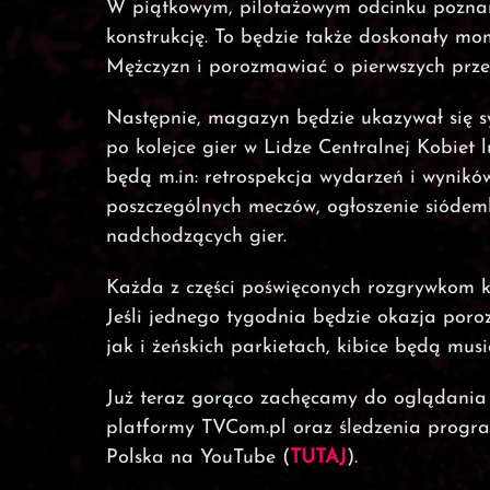
W piątkowym, pilotażowym odcinku pozn
konstrukcję. To będzie także doskonały mom
Mężczyzn i porozmawiać o pierwszych prz
Następnie, magazyn będzie ukazywał się s
po kolejce gier w Lidze Centralnej Kobiet
będą m.in: retrospekcja wydarzeń i wynik
poszczególnych meczów, ogłoszenie siódemk
nadchodzących gier.
Każda z części poświęconych rozgrywkom ko
Jeśli jednego tygodnia będzie okazja por
jak i żeńskich parkietach, kibice będą musi
Już teraz gorąco zachęcamy do oglądania
platformy TVCom.pl oraz śledzenia progra
Polska na YouTube (
TUTAJ
).