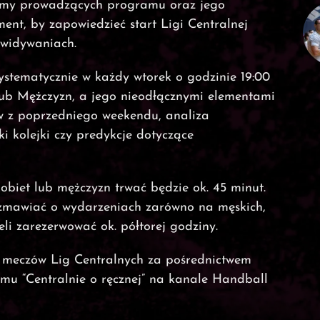
amy prowadzących programu oraz jego
ent, by zapowiedzieć start Ligi Centralnej
ewidywaniach.
ystematycznie w każdy wtorek o godzinie 19:00
 lub Mężczyzn, a jego nieodłącznymi elementami
ów z poprzedniego weekendu, analiza
i kolejki czy predykcje dotyczące
biet lub mężczyzn trwać będzie ok. 45 minut.
ozmawiać o wydarzeniach zarówno na męskich,
eli zarezerwować ok. półtorej godziny.
 meczów Lig Centralnych za pośrednictwem
mu “Centralnie o ręcznej” na kanale Handball