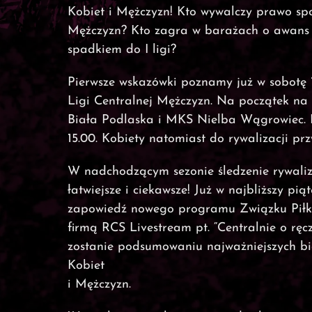
Kobiet i Mężczyzn! Kto wywalczy prawo s
Mężczyzn? Kto zagra w barażach o awans do
spadkiem do I ligi?
Pierwsze wskazówki poznamy już w sobotę 
Ligi Centralnej Mężczyzn. Na początek 
Biała Podlaska i MKS Nielba Wągrowiec. P
15.00. Kobiety natomiast do rywalizacji pr
W nadchodzącym sezonie śledzenie rywaliza
łatwiejsze i ciekawsze! Już w najbliższy pią
zapowiedź nowego programu Związku Piłki
firmą RCS Livestream pt. “Centralnie o ręc
zostanie podsumowaniu najważniejszych bi
Kobiet
i Mężczyzn.