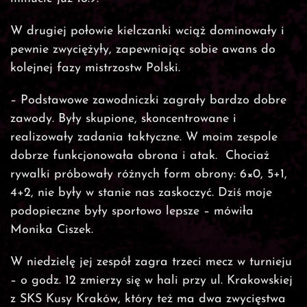
W drugiej połowie kielczanki wciąż dominowały i
pewnie zwyciężyły, zapewniając sobie awans do
kolejnej fazy mistrzostw Polski.
– Podstawowe zawodniczki zagrały bardzo dobre
zawody. Były skupione, skoncentrowane i
realizowały zadania taktyczne. W moim zespole
dobrze funkcjonowała obrona i atak. Chociaż
rywalki próbowały różnych form obrony: 6×0, 5+1,
4+2, nie były w stanie nas zaskoczyć. Dziś moje
podopieczne były sportowo lepsze – mówiła
Monika Ciszek.
W niedzielę jej zespół zagra trzeci mecz w turnieju
– o godz. 12 zmierzy się w hali przy ul. Krakowskiej
z SKS Kusy Kraków, który też ma dwa zwycięstwa