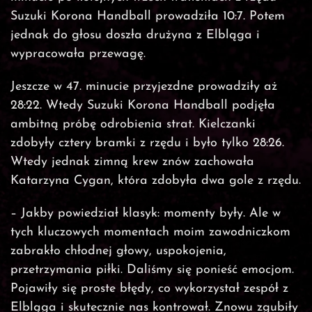
Suzuki Korona Handball prowadziła 10:7. Potem
jednak do głosu doszła drużyna z Elbląga i
wypracowała przewagę.
Jeszcze w 47. minucie przyjezdne prowadziły aż
28:22. Wtedy Suzuki Korona Handball podjęła
ambitną próbę odrobienia strat. Kielczanki
zdobyły cztery bramki z rzędu i było tylko 28:26.
Wtedy jednak zimną krew znów zachowała
Katarzyna Cygan, która zdobyła dwa gole z rzędu.
– Jakby powiedział klasyk: momenty były. Ale w
tych kluczowych momentach moim zawodniczkom
zabrakło chłodnej głowy, uspokojenia,
przetrzymania piłki. Daliśmy się ponieść emocjom.
Pojawiły się proste błędy, co wykorzystał zespół z
Elbląga i skutecznie nas kontrował. Znowu zgubiły