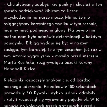
– Chciałybyśmy zdobyć trzy punkty i chociaż w ten
sposób podziękować kibicom za liczne
przychodzenie na nasze mecze. Mimo, że nie
osiągnęłyśmy korzystnego wyniku w tym sezonie,
musimy mieć podniesione głowy. Na pewno nie
można nam było odmówić determinacji w każdym
pojedynku. Elbląg wydaje się być w naszym
zasięgu, tym bardziej, że z tym zespołem już raz w
tym sezonie wygrałyśmy – mówiła przed meczem
Marta Rosińska, rozgrywająca Suzuki Korony
Handball Kielce.
Kielczanki rozpoczęły znakomicie, od bardzo
mocnego uderzenia. Po zaledwie 180 sekundach
prowadziły 3:0. Rywalki szybko jednak odrobiły
straty i rozpoczął się wyrównany pojedynek. W 16.
minucie po kolejnych trzech trafieniach z rzędu