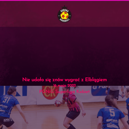
Menu
Skip to main content
Nie udało się znów wygrać z Elblągiem
16 maja 2022
PGNiG Superliga Kobiet