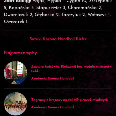
Start Elbląg:
Pająk, Hypka – Cygan 10, Szczepanik
5, Kopańska 5, Stapurewicz 3, Choromańska 2,
Dworniczuk 2, Głębocka 2, Tarczyluk 2, Wołoszyk 1,
Owczarek 1.
Suzuki Korona Handball Kielce
Najnowsze wpisy:
Zepsuta końcówka. Kielczanki bez medalu mistrzostw
Polski
Akademia Korona Handball
Zagramy o brązowy medal MP juniorek młodszych
Akademia Korona Handball