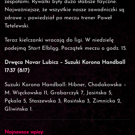
zespołami. Rywalki były dużo słabsze fizyczne.
Najważniejsze, że wszystkie nasze zawodniczki są
zdrowe – powiedział po meczu trener Paweł
Tetelewski.
Teraz kielczanki wracają do ligi. W niedzielę
podejmą Start Elbląg. Początek meczu o godz. 15.
Drwęca Novar Lubicz – Suzuki Korona Handball
17:37 (8:17)
Suzuki Korona Handball: Hibner, Chodakowska –
M. Więckowska 11, Grabarczyk 7, Jasińska 5,
Pękala 5, Staszewska 3, Rosińska 3, Zimnicka 2,
Gliwińska 1.
Najnowsze wpisy: