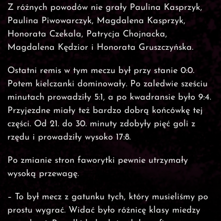
Z różnych powodów nie grały Paulina Kasprzyk,
Paulina Piwowarczyk, Magdalena Kasprzyk,
Honorata Czekala, Patrycja Chojnacka,
Magdalena Kędzior i Honorata Gruszczyńska.
Ostatni remis w tym meczu był przy stanie 0:0.
Potem kielczanki dominowały. Po zaledwie sześciu
minutach prowadziły 5:1, a po kwadransie było 9:4.
Przyjezdne miały też bardzo dobrą końcówkę tej
części. Od 21. do 30. minuty zdobyły pięć goli z
rzędu i prowadziły wysoko 17:8.
Po zmianie stron faworytki pewnie utrzymały
wysoką przewagę.
– To był mecz z gatunku tych, który musieliśmy po
prostu wygrać. Widać było różnicę klasy miedzy