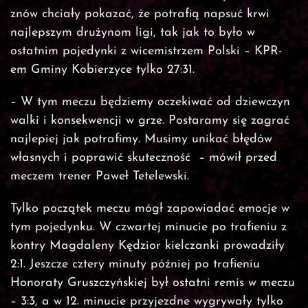
znów chciały pokazać, że potrafią napsuć krwi
najlepszym drużynom ligi, tak jak to było w
ostatnim pojedynki z wicemistrzem Polski – KPR-
em Gminy Kobierzyce tylko 27:31.
– W tym meczu będziemy oczekiwać od dziewczyn
walki i konsekwencji w grze. Postaramy się zagrać
najlepiej jak potrafimy. Musimy unikać błędów
własnych i poprawić skuteczność – mówił przed
meczem trener Paweł Tetelewski.
Tylko początek meczu mógł zapowiadać emocje w
tym pojedynku. W czwartej minucie po trafieniu z
kontry Magdaleny Kędzior kielczanki prowadziły
2:1. Jeszcze cztery minuty później po trafieniu
Honoraty Gruszczyńskiej był ostatni remis w meczu
– 3:3, a w 12. minucie przyjezdne wygrywały tylko