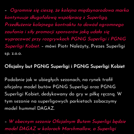
–
Ogromnie się cieszę, że kolejna międzynarodowa marka
kontynuuje długofalową współpracę z Superligą.
Przedłużenie kolejnego kontraktu to dowód ogromnego
zaufania i siły promocji sponsorów jaką udało się
wypracować przy rozgrywkach PGNiG Superligi i PGNiG
Superligi Kobiet.
– mówi Piotr Należyty, Prezes Superligi
sp. z.o.o.
Oficjalny but PGNiG Superligi i PGNiG Superligi Kobiet
Podobnie jak w ubiegłych sezonach, na rynek trafił
oficjalny model butów PGNiG Superligi oraz PGNiG
Superligi Kobiet, dedykowany do gry w piłkę ręczną. W
tym sezonie na superligowych parkietach zobaczymy
model hummel DAGAZ.
–
W obecnym sezonie Oficjalnym Butem Superligi będzie
model DAGAZ w kolorach Marshmallow, a Superligi