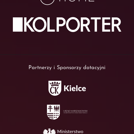
Partnerzy i Sponsorzy dotacyjni