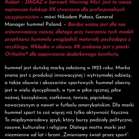
Kobiet – DAGAZ w barwach Morning Mist. Jest to nasza
najnowsza kolekcja XK stworzona dla profesjonalnych
szczypiornistów
– mówi Nikodem Pałasz, General
Manager hummel Poland. –
Bardzo ważny jest dla nas
zrównoważony rozwój, dlatego przy tworzeniu tych modeli
projektanci hummela uwzględnili materiały pochodzące z
recyklingu. Wkładka w obuwiu XK zrobiona jest z pianki
Ortholite® dla zapewnienia dodatkowego komfortu.
hummel jest duńską marką założoną w 1923 roku. Marka
znana jest z produkcji innowacyjnej i wytrzymałej odzieży,
a także obuwia i akcesoriów sportowych. hummel obecny
jest w wielu dyscyplinach, w tym w piłce ręcznej, piłce
nożnej, koszykówce, siatkówce, tenisie, pięcioboju
nowoczesnym a nawet w futbolu amerykańskim. Dla marki
hummel sport to coś więcej niż tylko aktywność fizyczna.
To międzynarodowy język, który burzy podziały polityczne,
rasowe, kulturalne i religijne. Dlatego motto marki jest
niezmienne od lat i brzmi „Zmieniamy świat przez sport”.