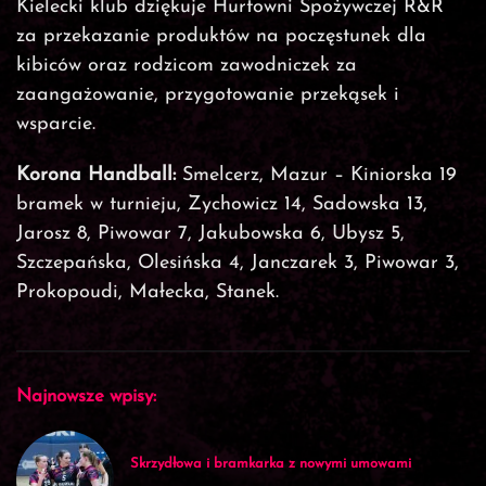
Kielecki klub dziękuje Hurtowni Spożywczej R&R
za przekazanie produktów na poczęstunek dla
kibiców oraz rodzicom zawodniczek za
zaangażowanie, przygotowanie przekąsek i
wsparcie.
Korona Handball:
Smelcerz, Mazur – Kiniorska 19
bramek w turnieju, Zychowicz 14, Sadowska 13,
Jarosz 8, Piwowar 7, Jakubowska 6, Ubysz 5,
Szczepańska, Olesińska 4, Janczarek 3, Piwowar 3,
Prokopoudi, Małecka, Stanek.
Najnowsze wpisy:
Skrzydłowa i bramkarka z nowymi umowami