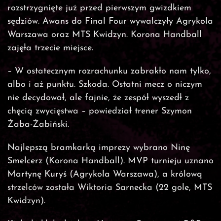
rozstrzygnięte już przed pierwszym gwizdkiem
sędziów. Awans do Final Four wywalczyły Agrykola
Warszawa oraz MTS Kwidzyn. Korona Handball
zajęła trzecie miejsce.
– W ostatecznym rozrachunku zabrakło nam tylko,
albo i aż punktu. Szkoda. Ostatni mecz o niczym
nie decydował, ale fajnie, że zespół wyszedł z
chęcią zwycięstwa – powiedział trener Szymon
Żaba-Żabiński.
Najlepszą bramkarką imprezy wybrano Ninę
Smelcerz (Korona Handball). MVP turnieju uznano
Martynę Kuryś (Agrykola Warszawa), a królową
strzelców została Wiktoria Sarnecka (22 gole, MTS
Kwidzyn).