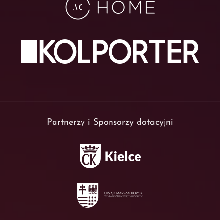
Partnerzy i Sponsorzy dotacyjni