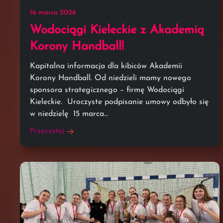
16 marca 2026
Wodociągi Kieleckie z Akademią
Korony Handball!
Kapitalna informacja dla kibiców Akademii
Korony Handball. Od niedzieli mamy nowego
sponsora strategicznego – firmę Wodociągi
Kieleckie. Uroczyste podpisanie umowy odbyło się
w niedzielę 15 marca…
Przeczytaj