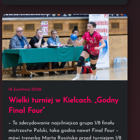
16 kwietnia 2026
Wielki turniej w Kielcach. „Godny
Final Four”
– To zdecydowanie najsilniejsza grupa 1/8 finału
mistrzostw Polski, taka godna nawet Final Four –
mówi trenerka Marta Rosińska przed turniejem 1/8