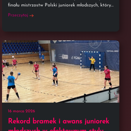
finału mistrzostw Polski juniorek młodszych, który…
Przeczytaj
16 marca 2026
Rekord bramek i awans juniorek