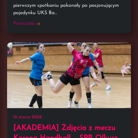
pierwszym spotkaniu pokonały po pasjonującym
pojedynku UKS Ba…
Przeczytaj
16 marca 2026
[AKADEMIA] Zdjęcia z meczu