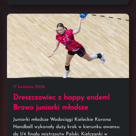
17 kwietnia 2026
Dreszczowiec z happy endem!
Brawo juniorki młodsze
Juniorki młodsze Wodociągi Kieleckie Korona
Handball wykonały duży krok w kierunku awansu
do 1/4 finału mistrzostw Polski. Kielczanki w