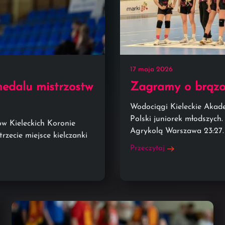
17 maja 2026
medalu mistrzostw
Zagramy o brązo
Wodociągi Kieleckie Akade
Polski juniorek młodszych
w Kieleckich Koronie
Agrykolą Warszawa 23:27. 
zecie miejsce kielczanki
Przeczytaj