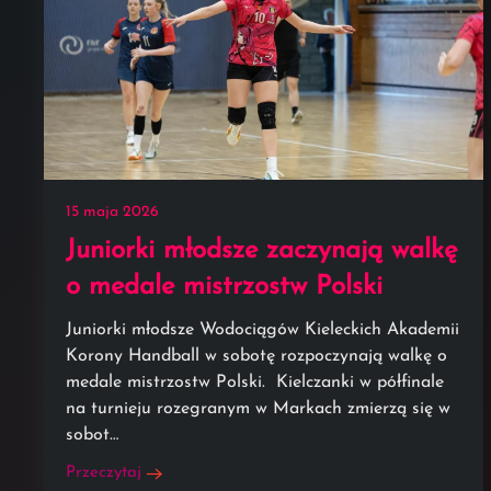
15 maja 2026
Juniorki młodsze zaczynają walkę
o medale mistrzostw Polski
Juniorki młodsze Wodociągów Kieleckich Akademii
Korony Handball w sobotę rozpoczynają walkę o
medale mistrzostw Polski. Kielczanki w półfinale
na turnieju rozegranym w Markach zmierzą się w
sobot…
Przeczytaj