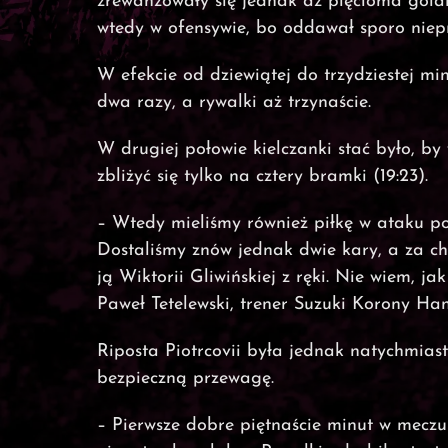
zrewanżowały się jednak aż pięcioma golam
wtedy w ofensywie, bo oddawał sporo niep
W efekcie od dziewiątej do trzydziestej mi
dwa razy, a rywalki aż trzynaście.
W drugiej połowie kielczanki stać było, by
zbliżyć się tylko na cztery bramki (19:23).
– Wtedy mieliśmy również piłkę w ataku poz
Dostaliśmy znów jednak dwie kary, a za c
ją Wiktorii Gliwińskiej z ręki. Nie wiem, 
Paweł Tetelewski, trener Suzuki Korony Han
Riposta Piotrcovii była jednak natychmiast
bezpieczną przewagę.
– Pierwsze dobre piętnaście minut w meczu