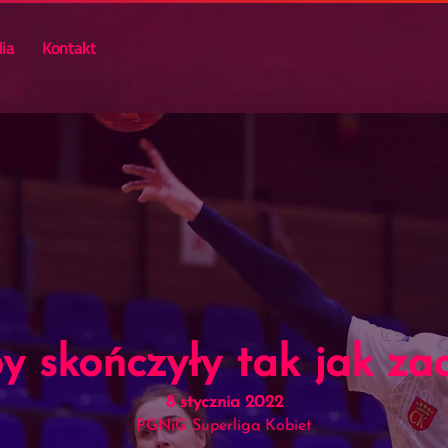
ia
Kontakt
 skończyły tak jak za
8 stycznia 2022
PGNiG Superliga Kobiet