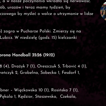
y, a w nasze poczynania wkradła się nerwowość.
ób, urazów i teraz mamy tydzień, by
uczowego by myśleć o walce o utrzymanie w lidze
) zagra w Pucharze Polski. Zmierzy się na
bicz. W niedzielę (godz. 15) kielczanki
orona Handball 35:26 (19:12)
(4), Drażyk 7 (1), Oreszczuk 5, Trbović 4 (1),
eńczyk 2, Grobelna, Sobecka 1, Fesdorf 1,
er – Więckowska 10 (1), Rosińska 7 (1),
Pękala 1, Kędzior, Staszewska, Czekala,