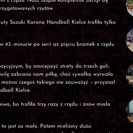
i z rzędu. Nasz zespół kompletnie zaciął się
rzygotowanych rzutów.
nuty Suzuki Korona Handball Kielce trafiła tylko
 w 43. minucie po serii aż pięciu bramek z rzędu
ycyjnym, by zmniejszyć straty do trzech goli.
hwilę zabrano nam piłkę, choć rywalka wyrwała
jak można czegoś takiego nie zauważyć – przyznał
dball Kielce.
owa, bo trafiła trzy razy z rzędu i znów miała
 to jest za mało. Potem mieliśmy dużo