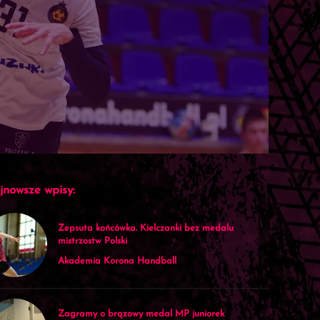
jnowsze wpisy:
Zepsuta końcówka. Kielczanki bez medalu
mistrzostw Polski
Akademia Korona Handball
Zagramy o brązowy medal MP juniorek