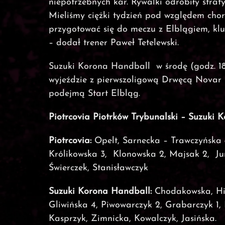
niepotrzebnych kar. Rywalki odrobiły strat
Mieliśmy ciężki tydzień pod względem chor
przygotować się do meczu z Elblągiem, kl
– dodał trener Paweł Tetelewski.
Suzuki Korona Handball w środę (godz. 18
wyjeździe z pierwszoligową Drwęcą Novar Lu
podejmą Start Elbląg.
Piotrcovia Piotrków Trybunalski – Suzuki K
Piotrcovia:
Opelt, Sarnecka – Trawczyńska 8 
Królikowska 3, Klonowska 2, Majsak 2, Jur
Świerczek, Stanisławczyk
Suzuki Korona Handball:
Chodakowska, Hibn
Gliwińska 4, Piwowarczyk 2, Grabarczyk 1, 
Kasprzyk, Zimnicka, Kowalczyk, Jasińska.