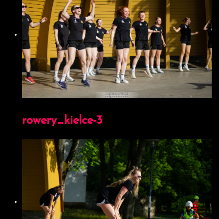
poświęcona zostanie podsumowaniu najważniejszych
bieżących wydarzeń na parkietach Ligi Centralnej Kobiet
i Mężczyzn.
W piątkowym, pilotażowym odcinku poznamy
prowadzących programu oraz jego konstrukcję. To będzie
także doskonały moment, by zapowiedzieć start Ligi
Centralnej Mężczyzn i porozmawiać o pierwszych
przewidywaniach.
Następnie, magazyn będzie ukazywał się systematycznie w
każdy wtorek o godzinie 19:00 po kolejce gier w Lidze
Centralnej Kobiet lub Mężczyzn, a jego nieodłącznymi
elementami będą m.in: retrospekcja wydarzeń i wyników z
poprzedniego weekendu, analiza poszczególnych meczów,
ogłoszenie siódemki kolejki czy predykcje dotyczące
nadchodzących gier.
Każda z części poświęconych rozgrywkom kobiet lub