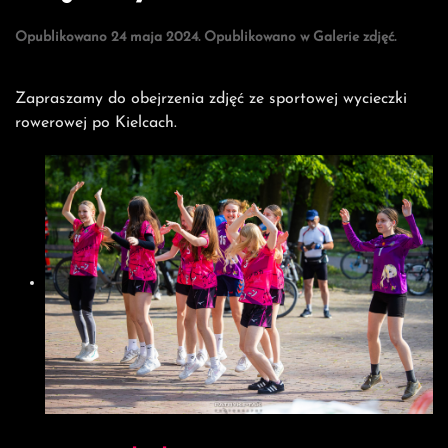
“Centralnie o ręcznej” –
Nowy magazyn o Ligach
Centralnych
Opublikowano
13 września 2024
. Opublikowano w
PGNiG
Superliga Kobiet
.
Już w piątek o godz. 20:00 pojawi się zapowiedź nowego
programu Związku Piłki Ręcznej w Polsce we współpracy z
firmą RCS Livestream! Tematyka nowej, cotygodniowej
audycji dotyczyć będzie najważniejszych bieżących
wydarzeń na parkietach Ligi Centralnej Kobiet i
Mężczyzn. Zapraszamy do oglądania na kanale Handball
Polska w serwisie YouTube.
Wielkimi krokami zbliża się start nowego sezonu
2024/2025 w rozgrywkach Ligi Centralnej Kobiet i