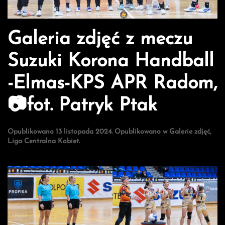
Galeria zdjęć z meczu
Suzuki Korona Handball
-Elmas-KPS APR Radom,
📷fot. Patryk Ptak
Opublikowano
13 listopada 2024
. Opublikowano w
Galerie zdjęć
,
Liga Centralna Kobiet
.