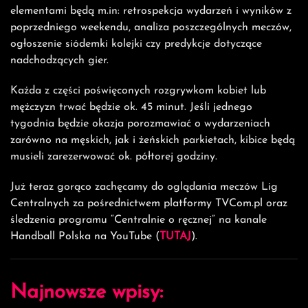
Suzuki Korona
Handball- SPR Pogoń
Szczecin
Opublikowano
21 października 2024
. Opublikowano w
Galerie
zdjęć
,
Liga Centralna Kobiet
.