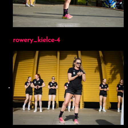
mężczyzn trwać będzie ok. 45 minut. Jeśli jednego
tygodnia będzie okazja porozmawiać o wydarzeniach
zarówno na męskich, jak i żeńskich parkietach, kibice będą
musieli zarezerwować ok. półtorej godziny.
Już teraz gorąco zachęcamy do oglądania meczów Lig
Centralnych za pośrednictwem platformy TVCom.pl oraz
śledzenia programu “Centralnie o ręcznej” na kanale
Handball Polska na YouTube (
TUTAJ
).
Najnowsze wpisy:
Czytaj dalej