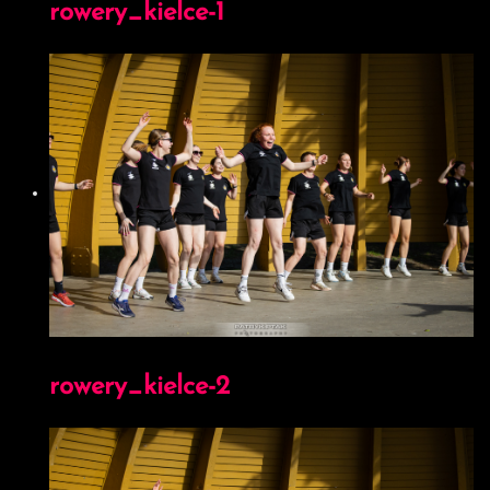
Mężczyzn! Kto wywalczy prawo sportowego awansu do
ORLEN Superligi Kobiet i Mężczyzn? Kto zagra w
barażach o awans do elity? Kto będzie musiał bronić się
przed spadkiem do I ligi?
Pierwsze wskazówki poznamy już w sobotę 14 września,
kiedy zaplanowano pierwsze mecze Ligi Centralnej
Mężczyzn. Na początek na parkiet wybiegną zawodnicy
AKPR AZS AWF Biała Podlaska i MKS Nielba
Wągrowiec. Pierwszy gwizdek w Białej Podlaskiej o godz.
15.00. Kobiety natomiast do rywalizacji przystąpią w
pierwszym tygodniu października.
W nadchodzącym sezonie śledzenie rywalizacji w Ligach
Centralnych będzie jeszcze łatwiejsze i ciekawsze! Już w
najbliższy piątek (13 września) o godz. 20:00 pojawi się
zapowiedź nowego programu Związku Piłki Ręcznej w
Polsce powstałego we współpracy z firmą RCS Livestream
pt. “Centralnie o ręcznej”, którego tematyka w całości