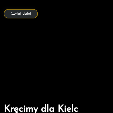
Galeria ze zwycięskiego Meczu Suzuki Korona Handball –
SPR Pogoń Szczecin 21:19 (8:10)
fot. Patryk Ptak