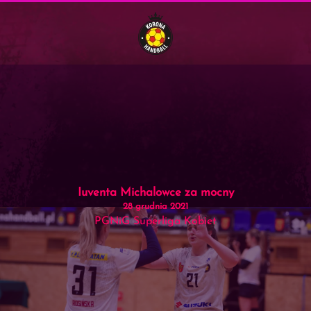
Menu
Skip to main content
Iuventa Michalowce za mocny
28 grudnia 2021
PGNiG Superliga Kobiet