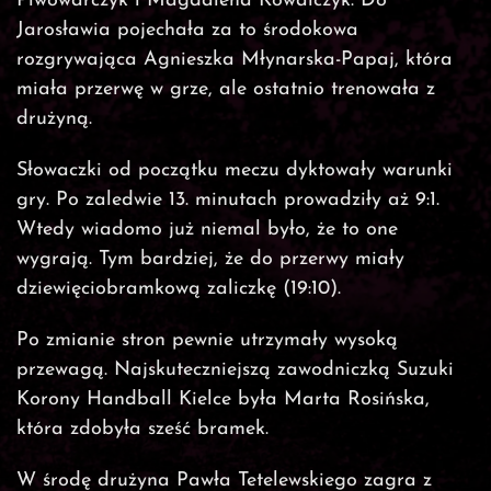
Piwowarczyk i Magdalena Kowalczyk. Do
Jarosławia pojechała za to środokowa
rozgrywająca Agnieszka Młynarska-Papaj, która
miała przerwę w grze, ale ostatnio trenowała z
drużyną.
Słowaczki od początku meczu dyktowały warunki
gry. Po zaledwie 13. minutach prowadziły aż 9:1.
Wtedy wiadomo już niemal było, że to one
wygrają. Tym bardziej, że do przerwy miały
dziewięciobramkową zaliczkę (19:10).
Po zmianie stron pewnie utrzymały wysoką
przewagą. Najskuteczniejszą zawodniczką Suzuki
Korony Handball Kielce była Marta Rosińska,
która zdobyła sześć bramek.
W środę drużyna Pawła Tetelewskiego zagra z