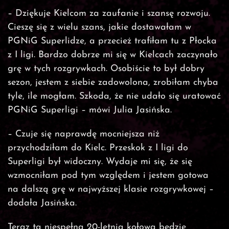
– Dziękuje Kielcom za zaufanie i szansę rozwoju.
Cieszę się z wielu szans, jakie dostawałam w
PGNiG Superlidze, a przecież trafiłam tu z Płocka
z I ligi. Bardzo dobrze mi się w Kielcach zaczynało
grę w tych rozgrywkach. Osobiście to był dobry
sezon, jestem z siebie zadowolona, zrobiłam chyba
tyle, ile mogłam. Szkoda, że nie udało się uratować
PGNiG Superligi – mówi Julia Jasińska.
– Czuje się naprawdę mocniejsza niż
przychodziłam do Kielc. Przeskok z I ligi do
Superligi był widoczny. Wydaje mi się, że się
wzmocniłam pod tym względem i jestem gotowa
na dalszą grę w najwyższej klasie rozgrywkowej –
dodała Jasińska.
Teraz ta niespełna 20-letnia kołowa będzie