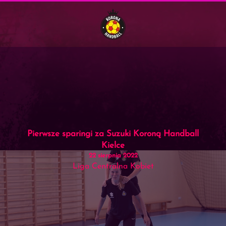
Menu
Skip to main content
Pierwsze sparingi za Suzuki Koroną Handball
Kielce
22 sierpnia 2022
Liga Centralna Kobiet