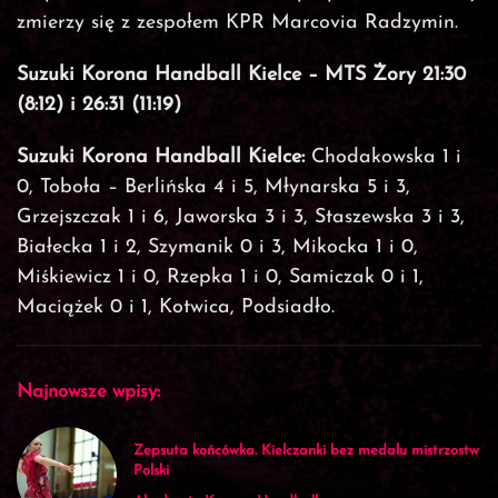
zmierzy się z zespołem KPR Marcovia Radzymin.
Suzuki Korona Handball Kielce – MTS Żory 21:30
(8:12) i 26:31 (11:19)
Suzuki Korona Handball Kielce:
Chodakowska 1 i
0, Toboła – Berlińska 4 i 5, Młynarska 5 i 3,
Grzejszczak 1 i 6, Jaworska 3 i 3, Staszewska 3 i 3,
Białecka 1 i 2, Szymanik 0 i 3, Mikocka 1 i 0,
Miśkiewicz 1 i 0, Rzepka 1 i 0, Samiczak 0 i 1,
Maciążek 0 i 1, Kotwica, Podsiadło.
Najnowsze wpisy:
Zepsuta końcówka. Kielczanki bez medalu mistrzostw
Polski