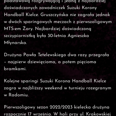
podstawową rozgrywającą i jedną z najbardziej
doświadczonych zawodniczek Suzuki Korony
Handball Kielce. Gruszczyńska nie zagrała jednak
w dwóch sparingowych meczach z pierwszoligowym
MTS-em Żory. Najbardziej doświadczoną
szczypiornistką była 30-letnia Agnieszka
Młynarska.
Drużyna Pawła Tetelewskiego dwa razy przegrała
– najpierw dziewięcioma, a potem pięcioma
bramkami.
Kolejne sparingi Suzuki Korona Handball Kielce
zagra w najbliższy weekend w turnieju rozegranym
w Radomiu.
Pierwszoligowy sezon 2022/2023 kielecka drużyna
rozpocznie 17 września. W hali przy ul. Krakowskiej