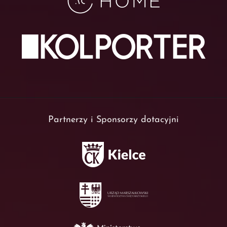
Partnerzy i Sponsorzy dotacyjni