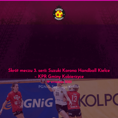
Menu
Skip to main content
Skrót meczu 3. serii: Suzuki Korona Handball Kielce
– KPR Gminy Kobierzyce
19 września 2021
PGNiG Superliga Kobiet