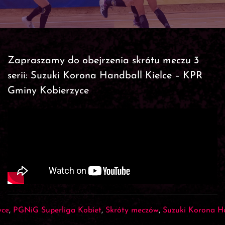
Zapraszamy do obejrzenia skrótu meczu 3
serii: Suzuki Korona Handball Kielce – KPR
Gminy Kobierzyce
yce
,
PGNiG Superliga Kobiet
,
Skróty meczów
,
Suzuki Korona Ha