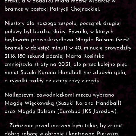
ataku, a w dodatku miała mocne wsparcie w
bramce w postaci Patrycji Chojnackiej.
Niestety dla naszego zespołu, początek drugiej
połowy był bardzo słaby. Rywalki, w których
brylowała prawoskrzydłowa Magda Balsam (sześć
bramek w dziesięć minut) w 40. minucie prowadziły
21:18. 180 sekund później Marta Rosińska
zmniejszyła straty na 20:21, ale przez kolejne pięć
minut Suzuki Korona Handball nie zdobyła gola,
a rywalki trafiły aż cztery razy z rzędu.
Najlepszymi zawodniczkami meczu wybrano
Magdę Więckowską (Suzuki Korona Handball)
oraz Magdę Balsam (Eurobud JKS Jarosław).
– Założenie przed meczem było takie, by zrobić
dobrą robotę w obronie i kontrować. Pierwsza