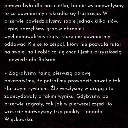
połowa była dla nas ciężka, bo nie wykonywałyśmy
to co powinniśmy i wkradła się frustracja. W
przerwie powiedziałyśmy sobie jednak kilka słów.
Lepiej zaczęliśmy grać w obronie i
wyeliminowaliśmy rzuty, które nie powinniśmy
oddawać. Kielce to zespół, który nie pozwala tutaj
na swojej hali robić co się chce i jest z przyszłością
– powiedziała Balsam.
– Zagrałyśmy fajną pierwszą połowę,
pokazałyśmy, że potrafimy prowadzić nawet z tak
klasowym rywalem. Źle weszłyśmy w drugą i to
zadecydowały o takim wyniku. Gdybyśmy po
przerwie zagrały, tak jak w pierwszej części, to
wreszcie miałybyśmy trzy punkty – dodała
Więckowska.