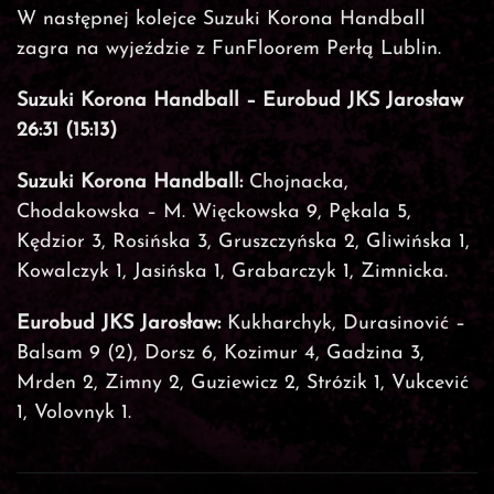
W następnej kolejce Suzuki Korona Handball
zagra na wyjeździe z FunFloorem Perłą Lublin.
Suzuki Korona Handball – Eurobud JKS Jarosław
26:31 (15:13)
Suzuki Korona Handball:
Chojnacka,
Chodakowska – M. Więckowska 9, Pękala 5,
Kędzior 3, Rosińska 3, Gruszczyńska 2, Gliwińska 1,
Kowalczyk 1, Jasińska 1, Grabarczyk 1, Zimnicka.
Eurobud JKS Jarosław:
Kukharchyk, Durasinović –
Balsam 9 (2), Dorsz 6, Kozimur 4, Gadzina 3,
Mrden 2, Zimny 2, Guziewicz 2, Strózik 1, Vukcević
1, Volovnyk 1.