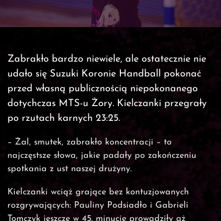
Zabrakło bardzo niewiele, ale ostatecznie nie
udało się Suzuki Koronie Handball pokonać
przed własną publicznością niepokonanego
dotychczas MTS-u Żory. Kielczanki przegrały
po rzutach karnych 23:25.
– Żal, smutek, zabrakło koncentracji – to
najczęstsze słowa, jakie padały po zakończeniu
spotkania z ust naszej drużyny.
Kielczanki wciąż grające bez kontuzjowanych
rozgrywających: Pauliny Podsiadło i Gabrieli
Tomczyk jeszcze w 45. minucie prowadziły aż