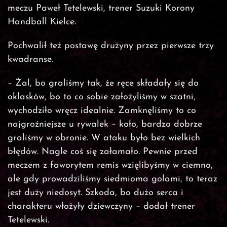
meczu Paweł Tetelewski, trener Suzuki Korony
Handball Kielce.
Pochwalił też postawę drużyny przez pierwsze trzy
kwadranse.
– Żal, bo graliśmy tak, że ręce składały się do
oklasków, bo to co sobie założyliśmy w szatni,
wychodziło wręcz idealnie. Zamknęliśmy to co
najgroźniejsze u rywalek – koło, bardzo dobrze
graliśmy w obronie. W ataku było bez wielkich
błędów. Nagle coś się załamało. Pewnie przed
meczem z faworytem remis wzięlibyśmy w ciemno,
ale gdy prowadziliśmy siedmioma golami, to teraz
jest duży niedosyt. Szkoda, bo dużo serca i
charakteru włożyły dziewczyny – dodał trener
Tetelewski.