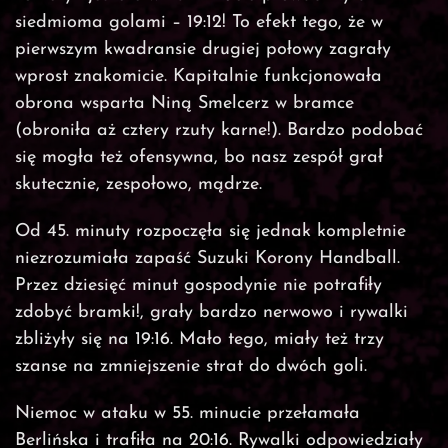
siedmioma golami – 19:12! To efekt tego, że w
pierwszym kwadransie drugiej połowy zagrały
wprost znakomicie. Kapitalnie funkcjonowała
obrona wsparta Niną Smelcerz w bramce
(obroniła aż cztery rzuty karne!). Bardzo podobać
się mogła też ofensywna, bo nasz zespół grał
skutecznie, zespołowo, mądrze.
Od 45. minuty rozpoczęła się jednak kompletnie
niezrozumiała zapaść Suzuki Korony Handball.
Przez dziesięć minut gospodynie nie potrafiły
zdobyć bramki!, grały bardzo nerwowo i rywalki
zbliżyły się na 19:16. Mało tego, miały też trzy
szanse na zmniejszenie strat do dwóch goli.
Niemoc w ataku w 55. minucie przełamała
Berlińska i trafiła na 20:16. Rywalki odpowiedziały