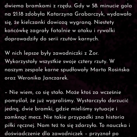
dwiema bramkami z rzędu. Gdy w 58. minucie gola
na 21:18 zdobyła Katarzyna Grabarczyk, wydawało
się, że kielczanki dowiozą wygraną. Niestety
końcówkę zagrały fatalnie w ataku i rywalki
doprowadziły do serii rzutów karnych.
W nich lepsze były zawodniczki z Żor.
Wykorzystały wszystkie swoje cztery rzuty. W
naszym zespole karne spudłowały Marta Rosińska
oraz Weronika Janczarek.
– Nie wiem, co się stało. Może ktoś za wcześnie
pomyślał, że już wygraliśmy. Wystarczyło dorzucić
jedną, dwie bramki, gdzie mieliśmy sytuacje i
zamknąć mecz. Nie takie przypadki zna historia
piłki ręcznej. Nam też to się zdarzyło. To nauczka i
doświadczenie dla zawodniczek – przyznał po